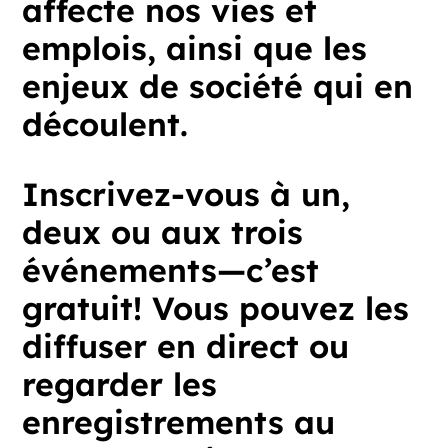
affecte
nos
vies
et
emplois,
ainsi
que
les
enjeux
de
société
qui
en
découlent.
Inscrivez-vous
à
un,
deux
ou
aux
trois
événements—c’est
gratuit!
Vous
pouvez
les
diffuser
en
direct
ou
regarder
les
enregistrements
au