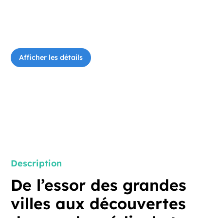
réfléchir à la manière dont ils contribueront à
cette évolution. Inscrivez-vous dès
maintenant à ces événements
gratuits!
Afficher les détails
Afficher les détails
Description
De
l’essor
des
grandes
villes
aux
découvertes