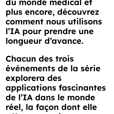
du
monde
médical
et
plus
encore,
découvrez
comment
nous
utilisons
l’IA
pour
prendre
une
longueur
d’avance.
Chacun
des
trois
événements
de
la
série
explorera
des
applications
fascinantes
de
l’IA
dans
le
monde
réel,
la
façon
dont
elle