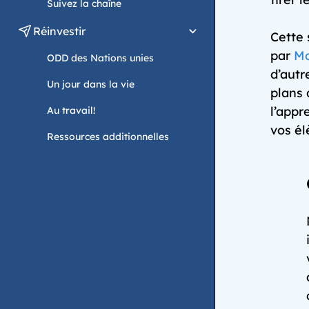
Suivez la chaîne
Réinvestir
Cette 
par
M
ODD des Nations unies
d’autr
Un jour dans la vie
plans 
l’appr
Au travail!
vos é
Ressources additionnelles