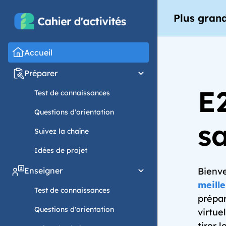
Plus grand
Accueil
Préparer
E
Test de connaissances
Questions d'orientation
sa
Suivez la chaîne
Idées de projet
Enseigner
Bienv
meill
Test de connaissances
prépar
Questions d'orientation
virtue
tirer 